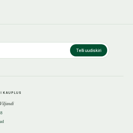
Telli uudiskiri
DI KAUPLUS
 Viljandi
18
tud