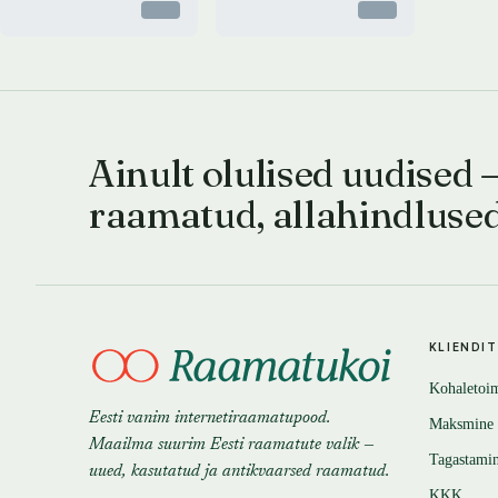
Otsas
Otsas
Ainult olulised uudised 
raamatud, allahindluse
KLIENDI
Kohaletoi
Eesti vanim internetiraamatupood.
Maksmine
Maailma suurim Eesti raamatute valik —
Tagastami
uued, kasutatud ja antikvaarsed raamatud.
KKK