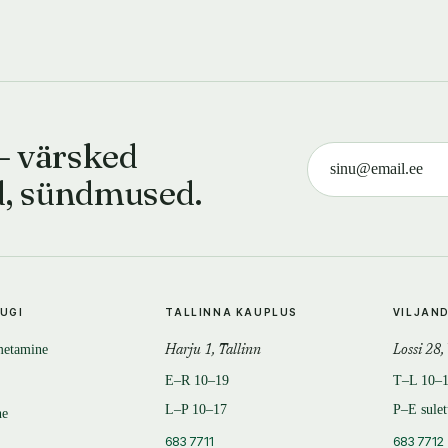
— värsked
d, sündmused.
TUGI
TALLINNA KAUPLUS
VILJAN
metamine
Harju 1, Tallinn
Lossi 28,
E–R 10–19
T–L 10–
L–P 10–17
P–E sule
ne
683 7711
683 7712