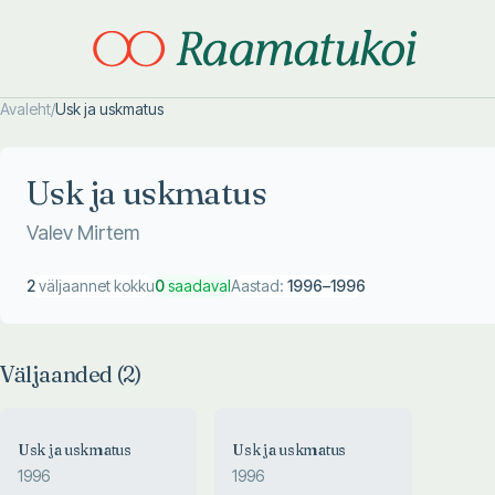
Avaleht
/
Usk ja uskmatus
Otsi täpsemalt
Otsi täpsemalt
Usk ja uskmatus
Valev Mirtem
2
väljaannet kokku
0
saadaval
Aastad:
1996
–
1996
Väljaanded (
2
)
Usk ja uskmatus
Usk ja uskmatus
1996
1996