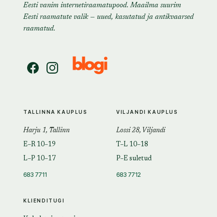
Eesti vanim internetiraamatupood. Maailma suurim
Eesti raamatute valik — uued, kasutatud ja antikvaarsed
raamatud.
TALLINNA KAUPLUS
VILJANDI KAUPLUS
Harju 1, Tallinn
Lossi 28, Viljandi
E–R 10–19
T–L 10–18
L–P 10–17
P–E suletud
683 7711
683 7712
KLIENDITUGI