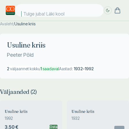
Tulge juba! Läki kooli
Avaleht
/
Usuline kriis
Täpsem
Täpsem
otsing
otsing
Usuline kriis
Peeter Põld
2
väljaannet kokku
1
saadaval
Aastad:
1932
–
1992
Väljaanded (
2
)
Usuline kriis
Usuline kriis
1992
1932
3.50 €
Osta
Otsas