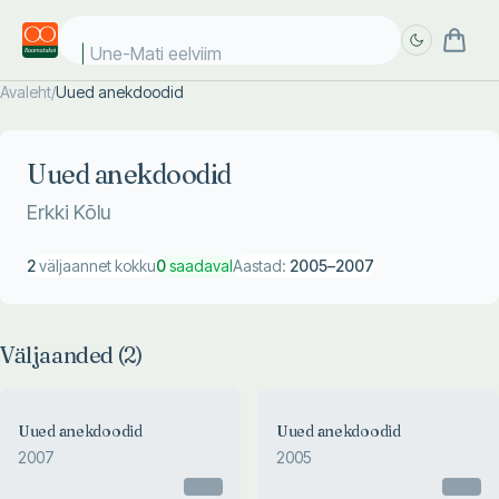
Une-Mati eelviima
Avaleht
/
Uued anekdoodid
Täpsem
Täpsem
otsing
otsing
Uued anekdoodid
Erkki Kõlu
2
väljaannet kokku
0
saadaval
Aastad:
2005
–
2007
Väljaanded (
2
)
Uued anekdoodid
Uued anekdoodid
2007
2005
Otsas
Otsas