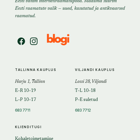
Eesti vanim internetiraamatupood. Maailma suurim
Eesti raamatute valik — uued, kasutatud ja antikvaarsed
raamatud.
TALLINNA KAUPLUS
VILJANDI KAUPLUS
Harju 1, Tallinn
Lossi 28, Viljandi
E–R 10–19
T–L 10–18
L–P 10–17
P–E suletud
683 7711
683 7712
KLIENDITUGI
Kohaletoimetamine