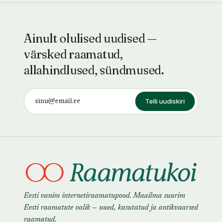
Ainult olulised uudised —
värsked raamatud,
allahindlused, sündmused.
Telli uudiskiri
Eesti vanim internetiraamatupood. Maailma suurim
Eesti raamatute valik — uued, kasutatud ja antikvaarsed
raamatud.