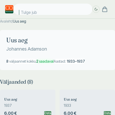
Tulge juba!
Avaleht
/
Uus aeg
Täpsem
Täpsem
otsing
otsing
Uus aeg
Johannes Adamson
8
väljaannet kokku
2
saadaval
Aastad:
1933
–
1937
Väljaanded (
8
)
Uus aeg
Uus aeg
1937
1933
6.00 €
6.00 €
Osta
Osta