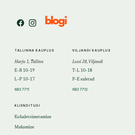
TALLINNA KAUPLUS
VILJANDI KAUPLUS
Harju 1, Tallinn
Lossi 28, Viljandi
E–R 10–19
T–L 10–18
L–P 10–17
P–E suletud
683 7711
683 7712
KLIENDITUGI
Kohaletoimetamine
Maksmine