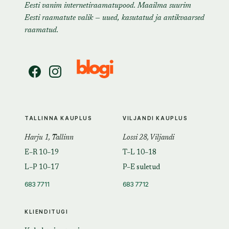
Eesti vanim internetiraamatupood. Maailma suurim
Eesti raamatute valik — uued, kasutatud ja antikvaarsed
raamatud.
TALLINNA KAUPLUS
VILJANDI KAUPLUS
Harju 1, Tallinn
Lossi 28, Viljandi
E–R 10–19
T–L 10–18
L–P 10–17
P–E suletud
683 7711
683 7712
KLIENDITUGI