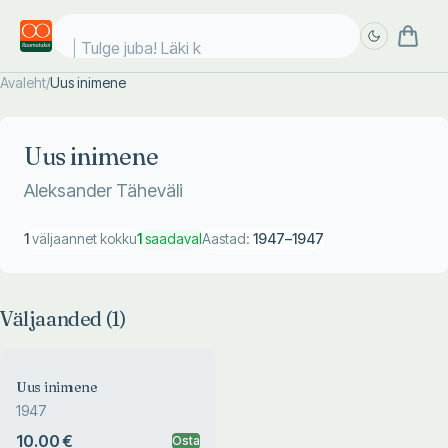
Tulge juba! Läki koo
Avaleht
/
Uus inimene
Täpsem
Täpsem
otsing
otsing
Uus inimene
Aleksander Täheväli
1
väljaannet kokku
1
saadaval
Aastad:
1947
–
1947
Väljaanded (
1
)
Uus inimene
1947
10.00 €
Osta