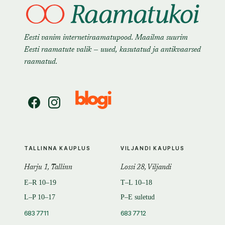
Eesti vanim internetiraamatupood. Maailma suurim
Eesti raamatute valik — uued, kasutatud ja antikvaarsed
raamatud.
TALLINNA KAUPLUS
VILJANDI KAUPLUS
Harju 1, Tallinn
Lossi 28, Viljandi
E–R 10–19
T–L 10–18
L–P 10–17
P–E suletud
683 7711
683 7712