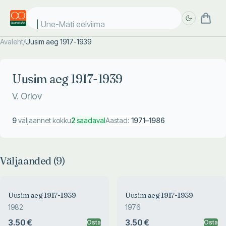
Une-Mati eelviimas
Avaleht
/
Uusim aeg 1917-1939
Täpsem
Täpsem
otsing
otsing
Uusim aeg 1917-1939
V. Orlov
9
väljaannet kokku
2
saadaval
Aastad:
1971
–
1986
Väljaanded (
9
)
Uusim aeg 1917-1939
Uusim aeg 1917-1939
1982
1976
3.50 €
3.50 €
Osta
Osta