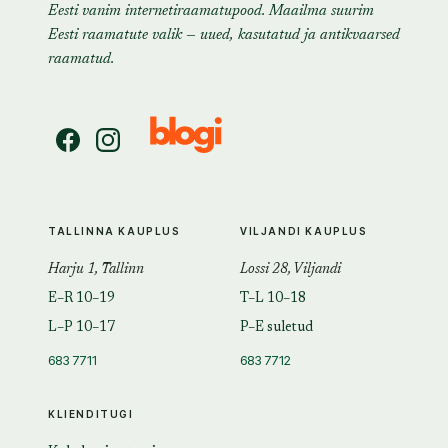
Eesti vanim internetiraamatupood. Maailma suurim
Eesti raamatute valik — uued, kasutatud ja antikvaarsed
raamatud.
TALLINNA KAUPLUS
VILJANDI KAUPLUS
Harju 1, Tallinn
Lossi 28, Viljandi
E–R 10–19
T–L 10–18
L–P 10–17
P–E suletud
683 7711
683 7712
KLIENDITUGI