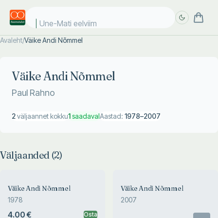
Une-Mati eelviima
Avaleht
/
Väike Andi Nõmmel
Täpsem
Täpsem
otsing
otsing
Väike Andi Nõmmel
Paul Rahno
2
väljaannet kokku
1
saadaval
Aastad:
1978
–
2007
Väljaanded (
2
)
Väike Andi Nõmmel
Väike Andi Nõmmel
1978
2007
4.00 €
Osta
Otsas