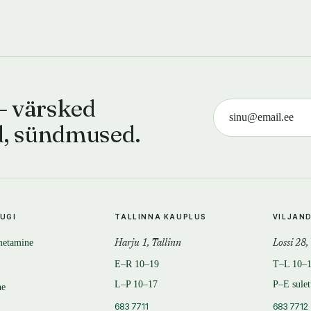
— värsked
d, sündmused.
TUGI
TALLINNA KAUPLUS
VILJAN
metamine
Harju 1, Tallinn
Lossi 28,
E–R 10–19
T–L 10–
L–P 10–17
P–E sule
ne
683 7711
683 7712