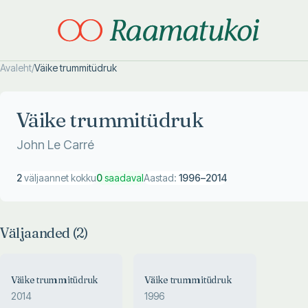
Avaleht
/
Väike trummitüdruk
Otsi täpsemalt
Otsi täpsemalt
Väike trummitüdruk
John Le Carré
2
väljaannet kokku
0
saadaval
Aastad:
1996
–
2014
Väljaanded (
2
)
Väike trummitüdruk
Väike trummitüdruk
2014
1996