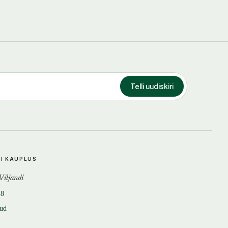
Telli uudiskiri
DI KAUPLUS
 Viljandi
18
tud