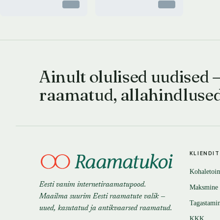
Otsas
Otsas
Ainult olulised uudised 
raamatud, allahindluse
KLIENDI
Kohaletoi
Eesti vanim internetiraamatupood.
Maksmine
Maailma suurim Eesti raamatute valik —
Tagastami
uued, kasutatud ja antikvaarsed raamatud.
KKK