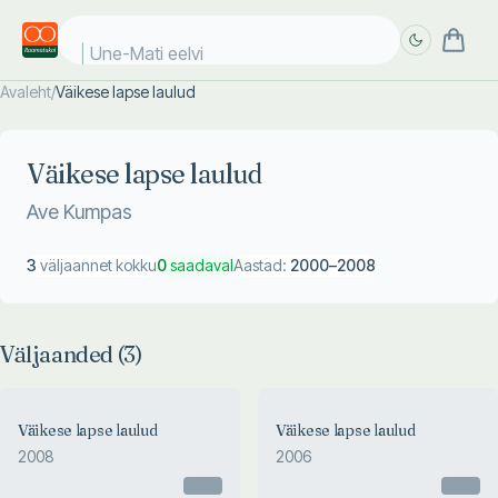
Une-Mati eelvii
Avaleht
/
Väikese lapse laulud
Täpsem
Täpsem
otsing
otsing
Väikese lapse laulud
Ave Kumpas
3
väljaannet kokku
0
saadaval
Aastad:
2000
–
2008
Väljaanded (
3
)
Väikese lapse laulud
Väikese lapse laulud
2008
2006
Otsas
Otsas