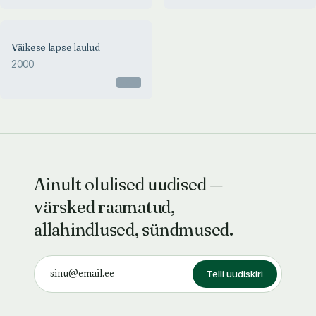
Väikese lapse laulud
2000
Otsas
Ainult olulised uudised —
värsked raamatud,
allahindlused, sündmused.
Telli uudiskiri