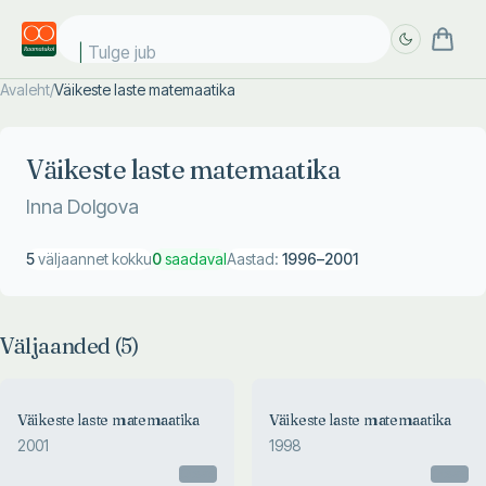
Tulge juba
Avaleht
/
Väikeste laste matemaatika
Täpsem
Täpsem
otsing
otsing
Väikeste laste matemaatika
Inna Dolgova
5
väljaannet kokku
0
saadaval
Aastad:
1996
–
2001
Väljaanded (
5
)
Väikeste laste matemaatika
Väikeste laste matemaatika
2001
1998
Otsas
Otsas