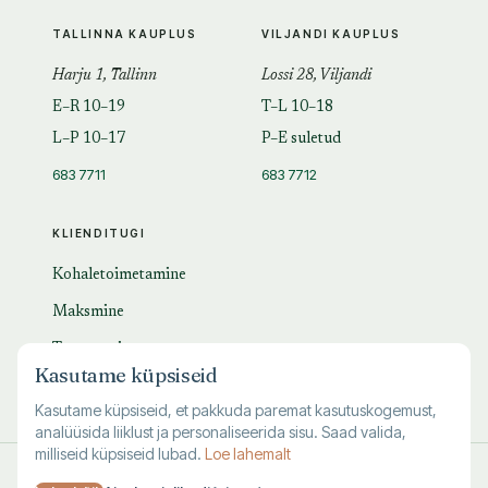
TALLINNA KAUPLUS
VILJANDI KAUPLUS
Harju 1, Tallinn
Lossi 28, Viljandi
E–R 10–19
T–L 10–18
L–P 10–17
P–E suletud
683 7711
683 7712
KLIENDITUGI
Kohaletoimetamine
Maksmine
Tagastamine
Kasutame küpsiseid
KKK
Kasutame küpsiseid, et pakkuda paremat kasutuskogemust,
analüüsida liiklust ja personaliseerida sisu. Saad valida,
milliseid küpsiseid lubad.
Loe lahemalt
© 1995–
2026
Kuutõrvaja OÜ · reg. 10463994