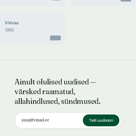
Võõras
1966
Otsas
Ainult olulised uudised —
värsked raamatud,
allahindlused, sündmused.
Telli uudiskiri