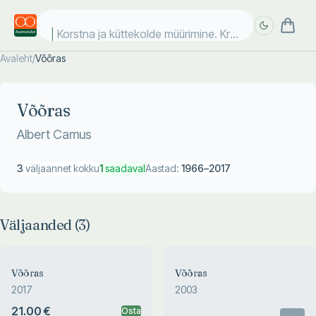
Korstna ja küttekolde müürimine. Krohvimine.
Avaleht
/
Võõras
Täpsem
Täpsem
otsing
otsing
Võõras
Albert Camus
3
väljaannet kokku
1
saadaval
Aastad:
1966
–
2017
Väljaanded (
3
)
Võõras
Võõras
2017
2003
21.00 €
Osta
Otsas