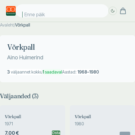
Enne päike
Avaleht
/
Võrkpall
Täpsem
Täpsem
otsing
otsing
Võrkpall
Aino Huimerind
3
väljaannet kokku
1
saadaval
Aastad:
1968
–
1980
Väljaanded (
3
)
Võrkpall
Võrkpall
1971
1980
7.00 €
Osta
Otsas