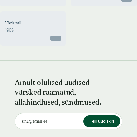
Võrkpall
1968
Otsas
Ainult olulised uudised —
värsked raamatud,
allahindlused, sündmused.
Telli uudiskiri