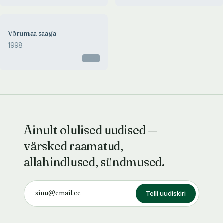
Võrumaa saaga
1998
Otsas
Ainult olulised uudised —
värsked raamatud,
allahindlused, sündmused.
Telli uudiskiri