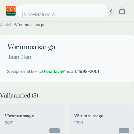
Une-Mati eelviim
Avaleht
/
Võrumaa saaga
Täpsem
Täpsem
otsing
otsing
Võrumaa saaga
Jaan Ellen
3
väljaannet kokku
0
saadaval
Aastad:
1998
–
2001
Väljaanded (
3
)
Võrumaa saaga
Võrumaa saaga
2001
1999
Otsas
Otsas