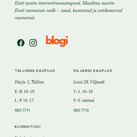
Eesti vanim internetiraamatupood. Maailma suurim
Eesti raamatute valik — uued, kasutatud ja antikvaarsed
raamatud.
TALLINNA KAUPLUS
VILJANDI KAUPLUS
Harju 1, Tallinn
Lossi 28, Viljandi
E–R 10–19
T–L 10–18
L–P 10–17
P–E suletud
683 7711
683 7712
KLIENDITUGI