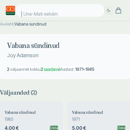
Une-Mati eelviima
Avaleht
/
Vabana sündinud
Täpsem
Täpsem
otsing
otsing
Vabana sündinud
Joy Adamson
2
väljaannet kokku
2
saadaval
Aastad:
1971
–
1985
Väljaanded (
2
)
Vabana sündinud
Vabana sündinud
1985
1971
4.00 €
5.00 €
Osta
Osta