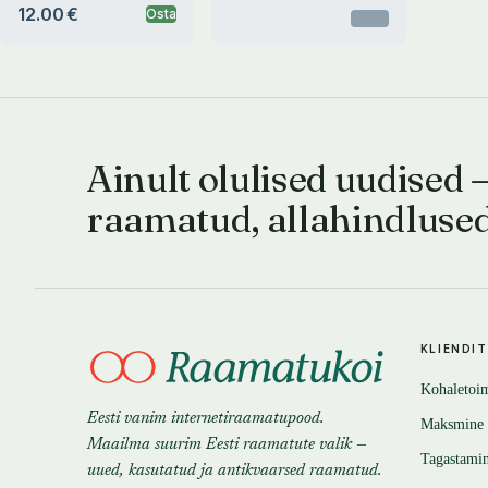
12.00 €
Osta
Otsas
Ainult olulised uudised 
raamatud, allahindluse
KLIENDI
Kohaletoi
Eesti vanim internetiraamatupood.
Maksmine
Maailma suurim Eesti raamatute valik —
Tagastami
uued, kasutatud ja antikvaarsed raamatud.