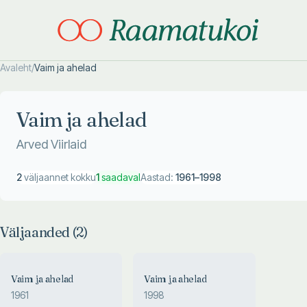
Avaleht
/
Vaim ja ahelad
Otsi täpsemalt
Otsi täpsemalt
Vaim ja ahelad
Arved Viirlaid
2
väljaannet kokku
1
saadaval
Aastad:
1961
–
1998
Väljaanded (
2
)
Vaim ja ahelad
Vaim ja ahelad
1961
1998