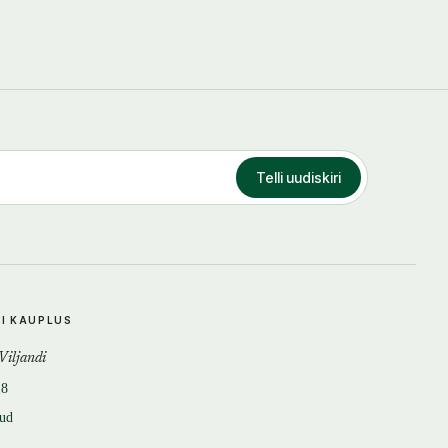
Telli uudiskiri
DI KAUPLUS
 Viljandi
18
tud