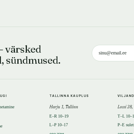
— värsked
d, sündmused.
TUGI
TALLINNA KAUPLUS
VILJAN
metamine
Harju 1, Tallinn
Lossi 28,
E–R 10–19
T–L 10–
L–P 10–17
P–E sule
ne