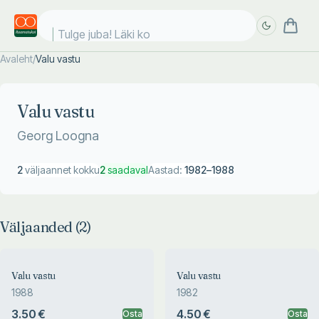
Tulge juba! Läki koo
Avaleht
/
Valu vastu
Täpsem
Täpsem
otsing
otsing
Valu vastu
Georg Loogna
2
väljaannet kokku
2
saadaval
Aastad:
1982
–
1988
Väljaanded (
2
)
Valu vastu
Valu vastu
1988
1982
3.50 €
4.50 €
Osta
Osta