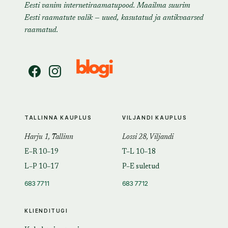
Eesti vanim internetiraamatupood. Maailma suurim
Eesti raamatute valik — uued, kasutatud ja antikvaarsed
raamatud.
TALLINNA KAUPLUS
VILJANDI KAUPLUS
Harju 1, Tallinn
Lossi 28, Viljandi
E–R 10–19
T–L 10–18
L–P 10–17
P–E suletud
683 7711
683 7712
KLIENDITUGI