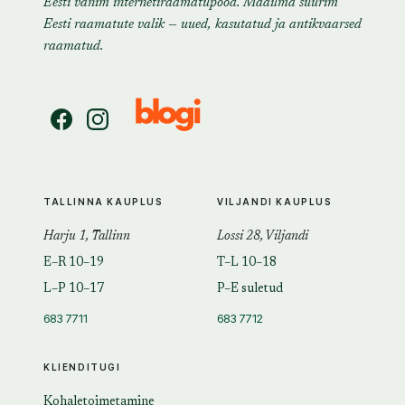
Eesti vanim internetiraamatupood. Maailma suurim
Eesti raamatute valik — uued, kasutatud ja antikvaarsed
raamatud.
TALLINNA KAUPLUS
VILJANDI KAUPLUS
Harju 1, Tallinn
Lossi 28, Viljandi
E–R 10–19
T–L 10–18
L–P 10–17
P–E suletud
683 7711
683 7712
KLIENDITUGI
Kohaletoimetamine