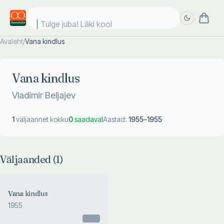
Tulge juba! Läki kooli
Avaleht
/
Vana kindlus
Täpsem
Täpsem
otsing
otsing
Vana kindlus
Vladimir Beljajev
1
väljaannet kokku
0
saadaval
Aastad:
1955
–
1955
Väljaanded (
1
)
Vana kindlus
1955
Otsas