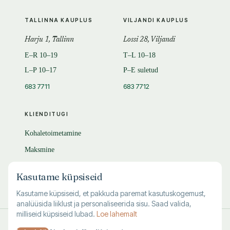
TALLINNA KAUPLUS
VILJANDI KAUPLUS
Harju 1, Tallinn
Lossi 28, Viljandi
E–R 10–19
T–L 10–18
L–P 10–17
P–E suletud
683 7711
683 7712
KLIENDITUGI
Kohaletoimetamine
Maksmine
Tagastamine
Kasutame küpsiseid
KKK
Kasutame küpsiseid, et pakkuda paremat kasutuskogemust,
analüüsida liiklust ja personaliseerida sisu. Saad valida,
milliseid küpsiseid lubad.
Loe lahemalt
© 1995–
2026
Kuutõrvaja OÜ · reg. 10463994