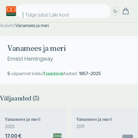
Tulge juba! Läki kooli
Avaleht
/
Vanamees ja meri
Täpsem
Täpsem
otsing
otsing
Vanamees ja meri
Ernest Hemingway
5
väljaannet kokku
1
saadaval
Aastad:
1957
–
2025
Väljaanded (
5
)
Vanamees ja meri
Vanamees ja meri
2025
2011
17.00 €
Osta
Otsas