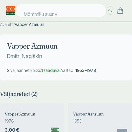
Mõmmiku suur vä
Avaleht
/
Vapper Azmuun
Täpsem
Täpsem
otsing
otsing
Vapper Azmuun
Dmitri Nagiškin
2
väljaannet kokku
1
saadaval
Aastad:
1953
–
1978
Väljaanded (
2
)
Vapper Azmuun
Vapper Azmuun
1978
1953
3.00 €
Osta
Otsas