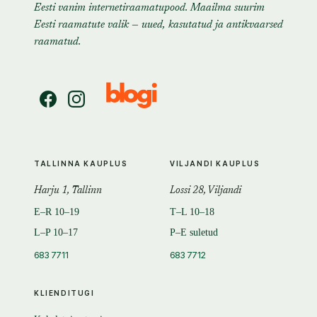
Eesti vanim internetiraamatupood. Maailma suurim
Eesti raamatute valik — uued, kasutatud ja antikvaarsed
raamatud.
TALLINNA KAUPLUS
VILJANDI KAUPLUS
Harju 1, Tallinn
Lossi 28, Viljandi
E–R 10–19
T–L 10–18
L–P 10–17
P–E suletud
683 7711
683 7712
KLIENDITUGI