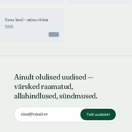
Vene keel - minu rõõm
1998
Otsas
Ainult olulised uudised —
värsked raamatud,
allahindlused, sündmused.
Telli uudiskiri