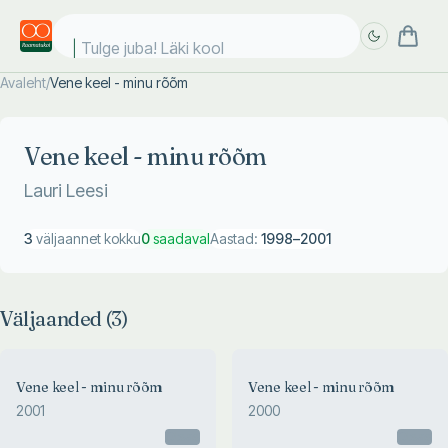
Tulge juba! Läki kooli
Avaleht
/
Vene keel - minu rõõm
Täpsem
Täpsem
otsing
otsing
Vene keel - minu rõõm
Lauri Leesi
3
väljaannet kokku
0
saadaval
Aastad:
1998
–
2001
Väljaanded (
3
)
Vene keel - minu rõõm
Vene keel - minu rõõm
2001
2000
Otsas
Otsas