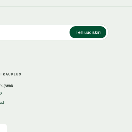
Telli uudiskiri
DI KAUPLUS
 Viljandi
18
tud