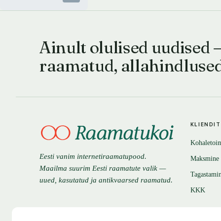
Ainult olulised uudised 
raamatud, allahindluse
KLIENDI
Kohaletoi
Eesti vanim internetiraamatupood.
Maksmine
Maailma suurim Eesti raamatute valik —
Tagastami
uued, kasutatud ja antikvaarsed raamatud.
KKK