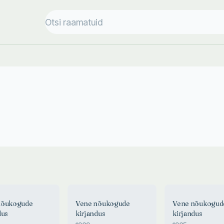
nõukogude
Vene nõukogude
Vene nõukogud
dus
kirjandus
kirjandus