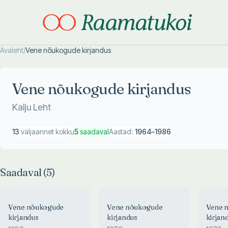
Avaleht
/
Vene nõukogude kirjandus
Otsi täpsemalt
Otsi täpsemalt
Vene nõukogude kirjandus
Kalju Leht
13
väljaannet kokku
5
saadaval
Aastad:
1964
–
1986
Saadaval (
5
)
Vene nõukogude
Vene nõukogude
Vene 
kirjandus
kirjandus
kirjan