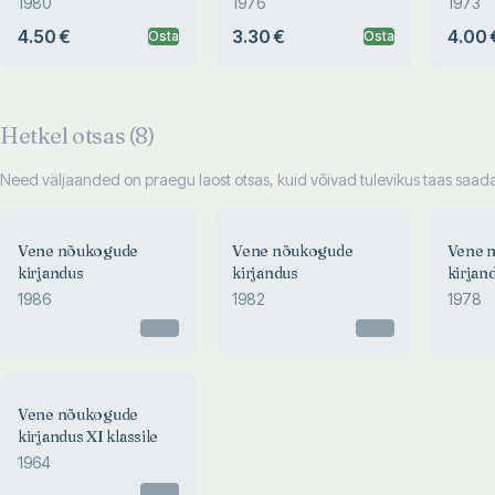
1980
1976
1973
4.50 €
3.30 €
4.00 
Osta
Osta
Hetkel otsas (
8
)
Need väljaanded on praegu laost otsas, kuid võivad tulevikus taas saadav
Vene nõukogude
Vene nõukogude
Vene 
kirjandus
kirjandus
kirjan
1986
1982
1978
Otsas
Otsas
Vene nõukogude
kirjandus XI klassile
1964
Otsas