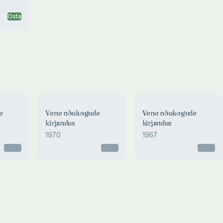
Osta
e
Vene nõukogude
Vene nõukogude
kirjandus
kirjandus
1970
1967
Otsas
Otsas
Otsas