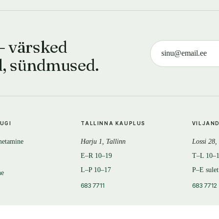
— värsked
d, sündmused.
TUGI
TALLINNA KAUPLUS
VILJAN
metamine
Harju 1, Tallinn
Lossi 28,
E–R 10–19
T–L 10–
L–P 10–17
P–E sule
ne
683 7711
683 7712