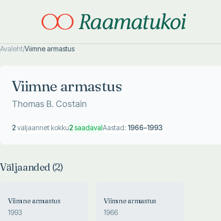
Avaleht
/
Viimne armastus
Otsi täpsemalt
Otsi täpsemalt
Viimne armastus
Thomas B. Costain
2
väljaannet kokku
2
saadaval
Aastad:
1966
–
1993
Väljaanded (
2
)
Viimne armastus
Viimne armastus
1993
1966