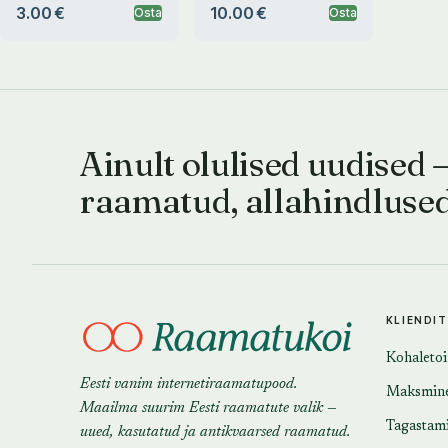
3.00 €
10.00 €
Osta
Osta
Ainult olulised uudised 
raamatud, allahindluse
KLIENDI
Kohaleto
Eesti vanim internetiraamatupood.
Maksmin
Maailma suurim Eesti raamatute valik —
Tagastam
uued, kasutatud ja antikvaarsed raamatud.