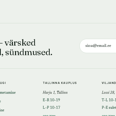
— värsked
d, sündmused.
TUGI
TALLINNA KAUPLUS
VILJAN
imetamine
Harju 1, Tallinn
Lossi 28,
E–R 10–19
T–L 10–
e
L–P 10–17
P–E sule
ine