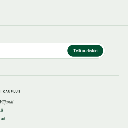
Telli uudiskiri
DI KAUPLUS
 Viljandi
18
tud