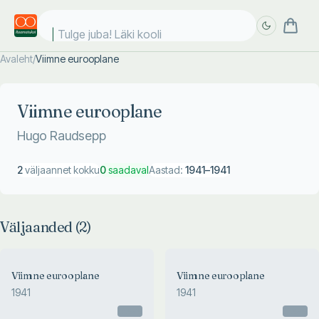
Tulge juba! Läki kooli!
Avaleht
/
Viimne eurooplane
Täpsem
Täpsem
otsing
otsing
Viimne eurooplane
Hugo Raudsepp
2
väljaannet kokku
0
saadaval
Aastad:
1941
–
1941
Väljaanded (
2
)
Viimne eurooplane
Viimne eurooplane
1941
1941
Otsas
Otsas