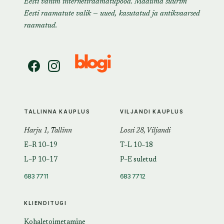
Eesti vanim internetiraamatupood. Maailma suurim
Eesti raamatute valik — uued, kasutatud ja antikvaarsed
raamatud.
TALLINNA KAUPLUS
VILJANDI KAUPLUS
Harju 1, Tallinn
Lossi 28, Viljandi
E–R 10–19
T–L 10–18
L–P 10–17
P–E suletud
683 7711
683 7712
KLIENDITUGI
Kohaletoimetamine