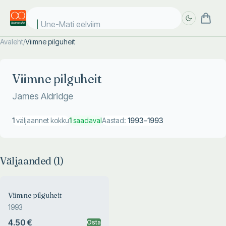
Une-Mati eelviima
Avaleht
/
Viimne pilguheit
Täpsem
Täpsem
otsing
otsing
Viimne pilguheit
James Aldridge
1
väljaannet kokku
1
saadaval
Aastad:
1993
–
1993
Väljaanded (
1
)
Viimne pilguheit
1993
4.50 €
Osta