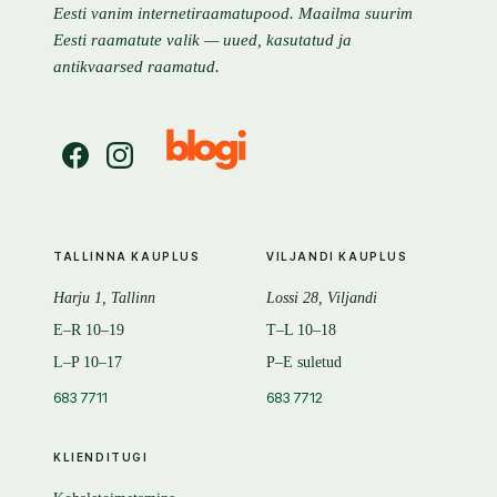
Eesti vanim internetiraamatupood. Maailma suurim
Eesti raamatute valik — uued, kasutatud ja
antikvaarsed raamatud.
TALLINNA KAUPLUS
VILJANDI KAUPLUS
Harju 1, Tallinn
Lossi 28, Viljandi
E–R 10–19
T–L 10–18
L–P 10–17
P–E suletud
683 7711
683 7712
KLIENDITUGI