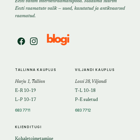
Eesti vanim internetiraamatupood. Maailma suurim
Eesti raamatute valik — uued, kasutatud ja antikvaarsed
raamatud.
TALLINNA KAUPLUS
VILJANDI KAUPLUS
Harju 1, Tallinn
Lossi 28, Viljandi
E–R 10–19
T–L 10–18
L–P 10–17
P–E suletud
683 7711
683 7712
KLIENDITUGI
Kohaletoimetamine