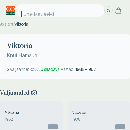
Une-Mati eelviim
Avaleht
/
Viktoria
Täpsem
Täpsem
otsing
otsing
Viktoria
Knut Hamsun
2
väljaannet kokku
0
saadaval
Aastad:
1938
–
1962
Väljaanded (
2
)
Viktoria
Viktoria
1962
1938
Otsas
Otsas