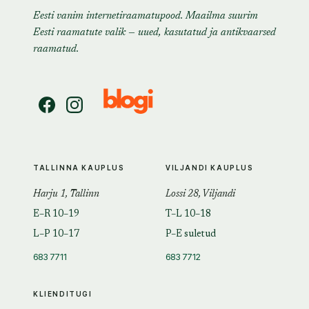
Eesti vanim internetiraamatupood. Maailma suurim
Eesti raamatute valik — uued, kasutatud ja antikvaarsed
raamatud.
TALLINNA KAUPLUS
VILJANDI KAUPLUS
Harju 1, Tallinn
Lossi 28, Viljandi
E–R 10–19
T–L 10–18
L–P 10–17
P–E suletud
683 7711
683 7712
KLIENDITUGI