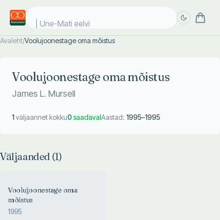
Une-Mati eelvii
Avaleht
/
Voolujoonestage oma mõistus
Täpsem
Täpsem
otsing
otsing
Voolujoonestage oma mõistus
James L. Mursell
1
väljaannet kokku
0
saadaval
Aastad:
1995
–
1995
Väljaanded (
1
)
Voolujoonestage oma
mõistus
1995