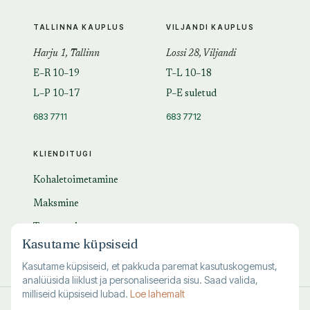
TALLINNA KAUPLUS
VILJANDI KAUPLUS
Harju 1, Tallinn
Lossi 28, Viljandi
E–R 10–19
T–L 10–18
L–P 10–17
P–E suletud
683 7711
683 7712
KLIENDITUGI
Kohaletoimetamine
Maksmine
Tagastamine
Kasutame küpsiseid
KKK
Kasutame küpsiseid, et pakkuda paremat kasutuskogemust,
analüüsida liiklust ja personaliseerida sisu. Saad valida,
milliseid küpsiseid lubad.
Loe lahemalt
© 1995–
2026
Kuutõrvaja OÜ · reg. 10463994