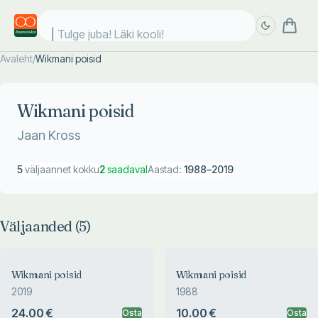
Tulge juba! Läki kooli!
Avaleht
/
Wikmani poisid
Täpsem
Täpsem
otsing
otsing
Wikmani poisid
Jaan Kross
5
väljaannet kokku
2
saadaval
Aastad:
1988
–
2019
Väljaanded (
5
)
Wikmani poisid
Wikmani poisid
2019
1988
24.00 €
10.00 €
Osta
Osta