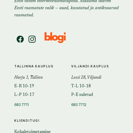
Eesti vanim internetiraamatupood. Maailma suurim
Eesti raamatute valik — uued, kasutatud ja antikvaarsed
raamatud.
TALLINNA KAUPLUS
VILJANDI KAUPLUS
Harju 1, Tallinn
Lossi 28, Viljandi
E–R 10–19
T–L 10–18
L–P 10–17
P–E suletud
683 7711
683 7712
KLIENDITUGI
Kohaletoimetamine