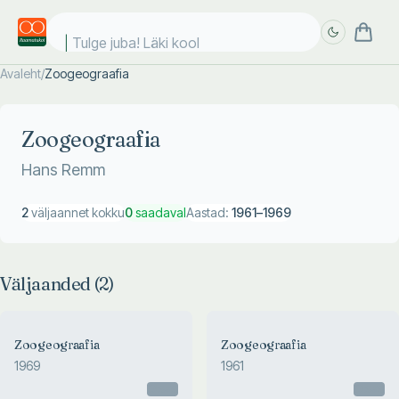
Tulge juba! Läki kooli
Avaleht
/
Zoogeograafia
Täpsem
Täpsem
otsing
otsing
Zoogeograafia
Hans Remm
2
väljaannet kokku
0
saadaval
Aastad:
1961
–
1969
Väljaanded (
2
)
Zoogeograafia
Zoogeograafia
1969
1961
Otsas
Otsas