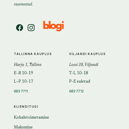
raamatud.
TALLINNA KAUPLUS
VILJANDI KAUPLUS
Harju 1, Tallinn
Lossi 28, Viljandi
E–R 10–19
T–L 10–18
L–P 10–17
P–E suletud
683 7711
683 7712
KLIENDITUGI
Kohaletoimetamine
Maksmine