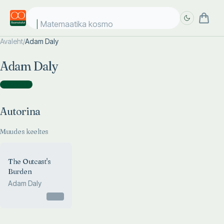
Matemaatika kosmos
Avaleht
/
Adam Daly
Täpsem
Täpsem
Adam Daly
otsing
otsing
Autorina
(
1
)
Autorina
Muudes keeltes
The Outcast's
Burden
Adam Daly
Otsas