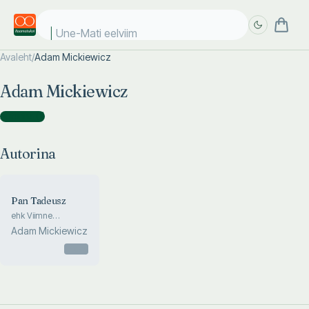
Une-Mati eelviima
Avaleht
/
Adam Mickiewicz
Täpsem
Täpsem
Adam Mickiewicz
otsing
otsing
Autorina
(
1
)
Autorina
Pan Tadeusz
ehk Viimne
kohturetk Leedus.
Adam Mickiewicz
Šlahta lugu 1811. ja
1812. a.
Otsas
kaheteistkümnes
värsiraamatus