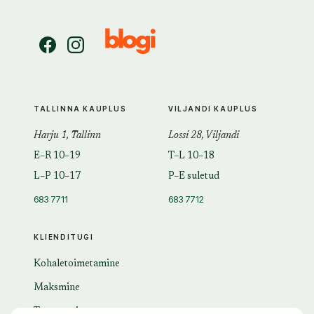
TALLINNA KAUPLUS
VILJANDI KAUPLUS
Harju 1, Tallinn
Lossi 28, Viljandi
E–R 10–19
T–L 10–18
L–P 10–17
P–E suletud
683 7711
683 7712
KLIENDITUGI
Kohaletoimetamine
Maksmine
Tagastamine