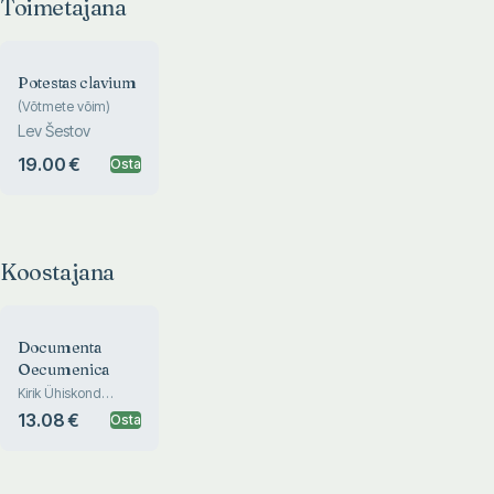
Toimetajana
Potestas clavium
(Võtmete võim)
Lev Šestov
19.00 €
Osta
Koostajana
Documenta
Oecumenica
Kirik Ühiskond
Misjon
13.08 €
Osta