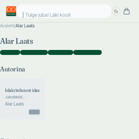
Tulge juba! Läki kooli!
Avaleht
/
Alar Laats
Täpsem
Täpsem
Alar Laats
otsing
otsing
Autorina
(
1
)
Toimetajana
(
1
)
Koostajana
(
1
)
Kaasautorina
(
1
)
Autorina
Idakristlusest idas
Jakobiidid,
nestoriaanid ja
Alar Laats
teised
Otsas