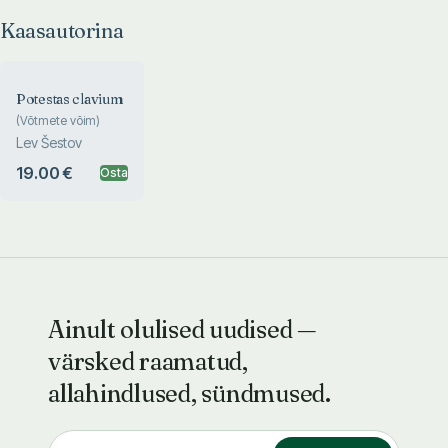
Kaasautorina
Potestas clavium
(Võtmete võim)
Lev Šestov
19.00 €
Osta
Ainult olulised uudised —
värsked raamatud,
allahindlused, sündmused.