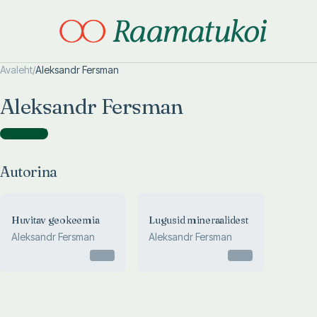
Avaleht
/
Aleksandr Fersman
Otsi täpsemalt
Otsi täpsemalt
Aleksandr Fersman
Autorina
(
2
)
Autorina
Huvitav geokeemia
Lugusid mineraalidest
Aleksandr Fersman
Aleksandr Fersman
Otsas
Otsas