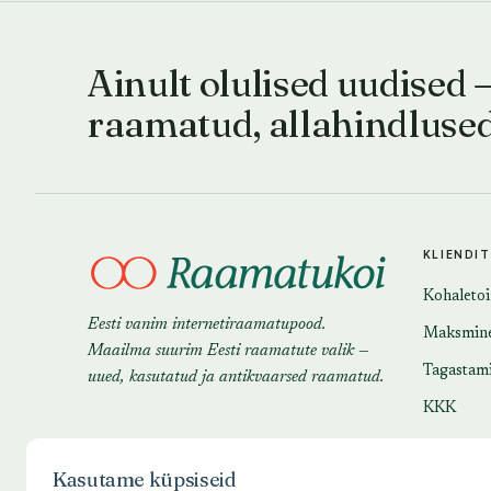
Ainult olulised uudised 
raamatud, allahindluse
KLIENDI
Kohaleto
Eesti vanim internetiraamatupood.
Maksmin
Maailma suurim Eesti raamatute valik —
Tagastam
uued, kasutatud ja antikvaarsed raamatud.
KKK
Kasutame küpsiseid