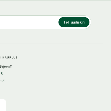
Telli uudiskiri
DI KAUPLUS
 Viljandi
18
tud