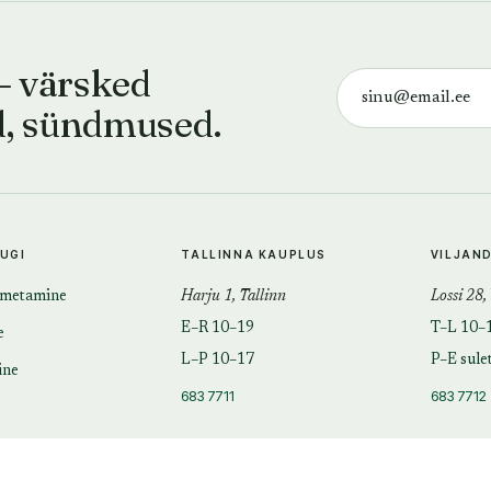
— värsked
d, sündmused.
TUGI
TALLINNA KAUPLUS
VILJAN
imetamine
Harju 1, Tallinn
Lossi 28,
E–R 10–19
T–L 10–
e
L–P 10–17
P–E sule
ine
683 7711
683 7712