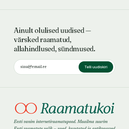
Ainult olulised uudised —
värsked raamatud,
allahindlused, sündmused.
Telli uudiskiri
Eesti vanim internetiraamatupood. Maailma suurim
Eesti raamatute valik — uued, kasutatud ja antikvaarsed