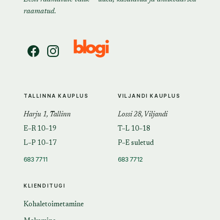
raamatud.
TALLINNA KAUPLUS
VILJANDI KAUPLUS
Harju 1, Tallinn
Lossi 28, Viljandi
E–R 10–19
T–L 10–18
L–P 10–17
P–E suletud
683 7711
683 7712
KLIENDITUGI
Kohaletoimetamine