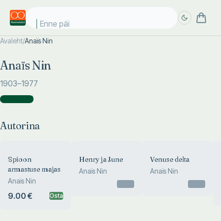
Enne päik
Avaleht
/
Anaïs Nin
Täpsem
Täpsem
Anaïs Nin
otsing
otsing
1903
–1977
Autorina
(
4
)
Autorina
Spioon
Henry ja June
Venuse delta
armastuse majas
Anaïs Nin
Anaïs Nin
Anaïs Nin
Otsas
Otsas
9.00 €
Osta