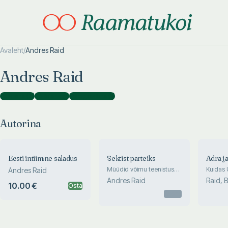
Avaleht
/
Andres Raid
Otsi täpsemalt
Otsi täpsemalt
Andres Raid
Autorina
(
6
)
Tõlkijana
(
1
)
Fotograafina
(
1
)
Autorina
Eesti intiimne saladus
Sektist parteiks
Adra ja
Müüdid võimu teenistuses
Kuidas 
Andres Raid
Eestis
mõeldi
Andres Raid
Raid, 
10.00 €
Osta
Otsas