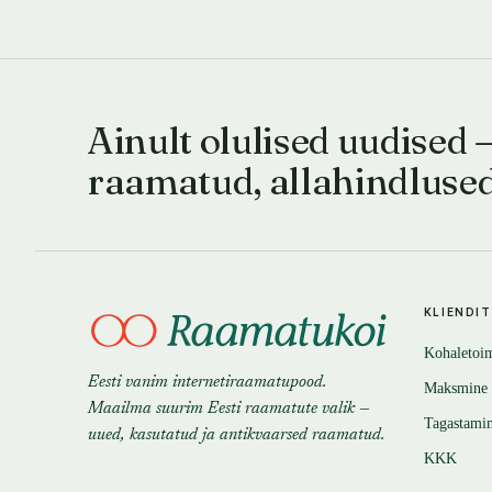
Ainult olulised uudised 
raamatud, allahindluse
KLIENDI
Kohaletoi
Eesti vanim internetiraamatupood.
Maksmine
Maailma suurim Eesti raamatute valik —
Tagastami
uued, kasutatud ja antikvaarsed raamatud.
KKK