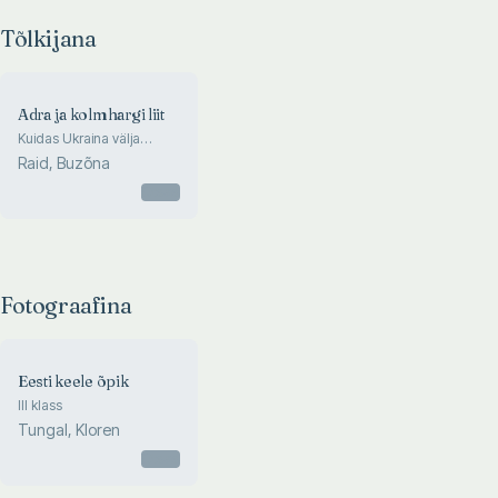
Tõlkijana
Adra ja kolmhargi liit
Kuidas Ukraina välja
mõeldi
Raid, Buzõna
Otsas
Fotograafina
Eesti keele õpik
III klass
Tungal, Kloren
Otsas