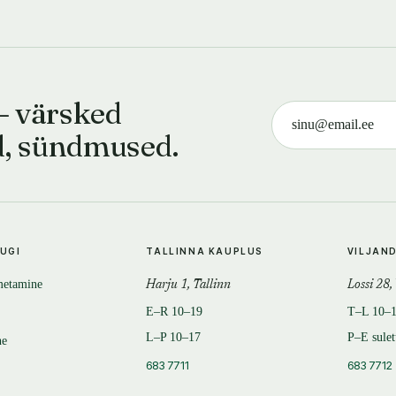
— värsked
d, sündmused.
TUGI
TALLINNA KAUPLUS
VILJAN
metamine
Harju 1, Tallinn
Lossi 28,
E–R 10–19
T–L 10–
L–P 10–17
P–E sule
ne
683 7711
683 7712