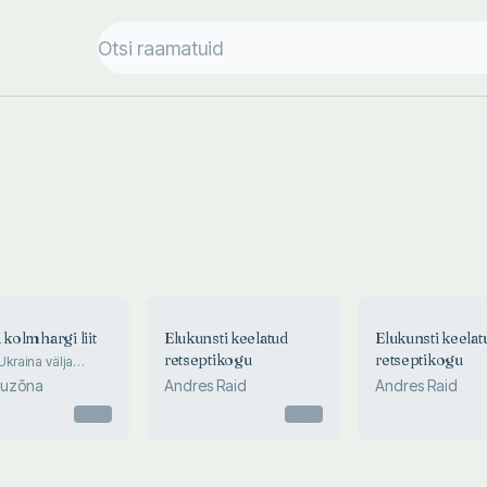
 kolmhargi liit
Elukunsti keelatud
Elukunsti keelat
retseptikogu
retseptikogu
Ukraina välja
Buzõna
Andres Raid
Andres Raid
Otsas
Otsas