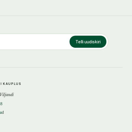
Telli uudiskiri
DI KAUPLUS
 Viljandi
18
tud