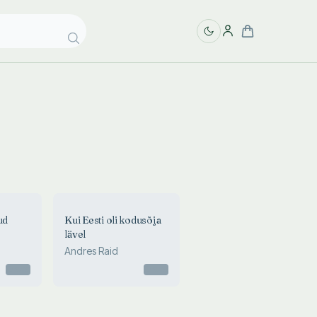
ud
Kui Eesti oli kodusõja
lävel
Andres Raid
Otsas
Otsas