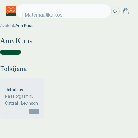
Matemaatika kosm
Avaleht
/
Ann Kuus
Täpsem
Täpsem
Ann Kuus
otsing
otsing
Tõlkijana
(
1
)
Tõlkijana
Rahuldus
Naise orgasmini
viimise kunst
Cattrall, Levinson
Otsas