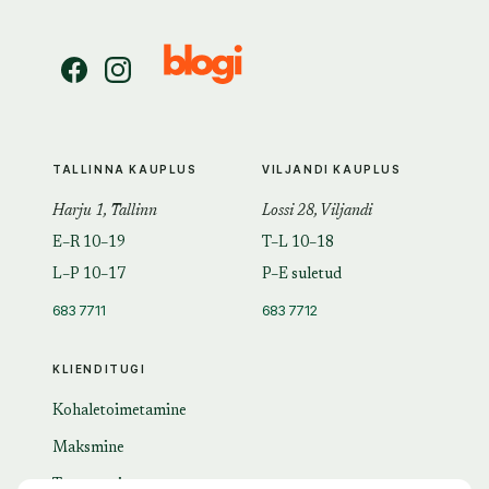
TALLINNA KAUPLUS
VILJANDI KAUPLUS
Harju 1, Tallinn
Lossi 28, Viljandi
E–R 10–19
T–L 10–18
L–P 10–17
P–E suletud
683 7711
683 7712
KLIENDITUGI
Kohaletoimetamine
Maksmine
Tagastamine