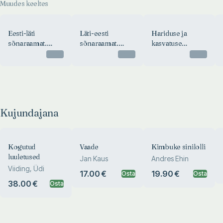
Muudes keeltes
Eesti-läti
Läti-eesti
Hariduse ja
sõnaraamat.
sõnaraamat.
kasvatuse
Igauņu-latviešu
Latviešu-igauņu
sõnaraamat
Otsas
Otsas
Otsas
vārdnīca
vārdnīca
Kujundajana
Kogutud
Vaade
Kimbuke sinilolli
luuletused
Jan Kaus
Andres Ehin
Viiding, Üdi
17.00 €
19.90 €
Osta
Osta
38.00 €
Osta