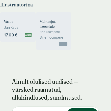
Illustraatorina
Vaade
Muinasjutt
iseendale
Jan Kaus
Sirje Toompere
17.00 €
Osta
laulud
Sirje Toompere
Otsas
Ainult olulised uudised —
värsked raamatud,
allahindlused, sündmused.