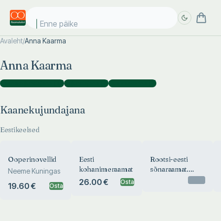
Enne päikes
Avaleht
/
Anna Kaarma
Täpsem
Täpsem
Anna Kaarma
otsing
otsing
Kaanekujundajana
(
10
)
Kujundajana
(
7
)
Illustraatorina
(
2
)
Kaanekujundajana
Eestikeelsed
Ooperinovellid
Eesti
Rootsi-eesti
kohanimeraamat
sõnaraamat.
Neeme Kuningas
Svensk-estnisk
Otsas
26.00 €
Osta
19.60 €
Osta
ordbok