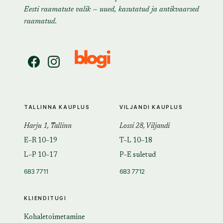
Eesti raamatute valik — uued, kasutatud ja antikvaarsed
raamatud.
TALLINNA KAUPLUS
VILJANDI KAUPLUS
Harju 1, Tallinn
Lossi 28, Viljandi
E–R 10–19
T–L 10–18
L–P 10–17
P–E suletud
683 7711
683 7712
KLIENDITUGI
Kohaletoimetamine