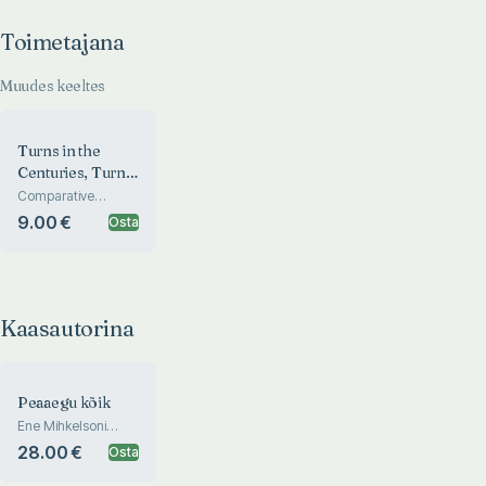
Toimetajana
Muudes keeltes
Turns in the
Centuries, Turns
in Literature
Comparative
approach to
9.00 €
Osta
Estonian and
Latvian literatures in
a European context
Kaasautorina
Peaaegu kõik
Ene Mihkelsoni
tõlgenduskogumik
28.00 €
Osta
2005-2024