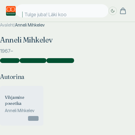
Tulge juba! Läki kool
Avaleht
/
Anneli Mihkelev
Täpsem
Täpsem
Anneli Mihkelev
otsing
otsing
1967
–
Autorina
(
1
)
Toimetajana
(
1
)
Kaasautorina
(
1
)
Autorina
Vihjamise
poeetika
Anneli Mihkelev
Otsas