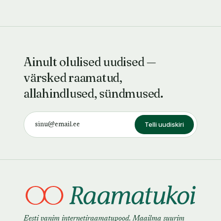
Ainult olulised uudised —
värsked raamatud,
allahindlused, sündmused.
Telli uudiskiri
Eesti vanim internetiraamatupood. Maailma suurim