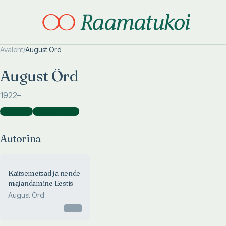
Avaleht
/
August Örd
Otsi täpsemalt
Otsi täpsemalt
August Örd
1922
–
Autorina
(
1
)
Kaasautorina
(
1
)
Autorina
Kaitsemetsad ja nende
majandamine Eestis
August Örd
Otsas