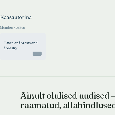
Kaasautorina
Muudes keeltes
Estonian forests and
forestry
Otsas
Ainult olulised uudised 
raamatud, allahindluse