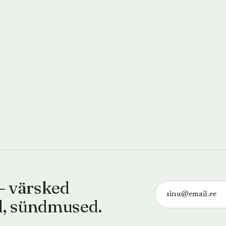
— värsked
d, sündmused.