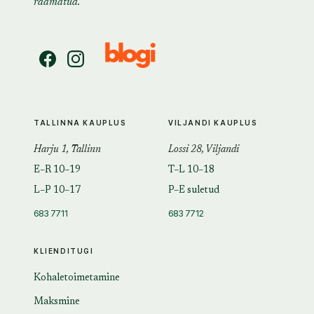
raamatud.
TALLINNA KAUPLUS
VILJANDI KAUPLUS
Harju 1, Tallinn
Lossi 28, Viljandi
E–R 10–19
T–L 10–18
L–P 10–17
P–E suletud
683 7711
683 7712
KLIENDITUGI
Kohaletoimetamine
Maksmine