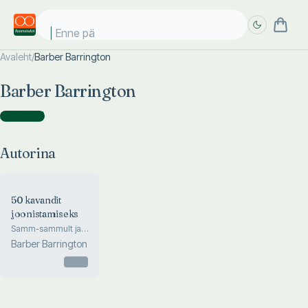
Enne päi
Avaleht
/
Barber Barrington
Täpsem
Täpsem
Barber Barrington
otsing
otsing
Autorina
(
1
)
Autorina
50 kavandit
joonistamiseks
Samm-sammult ja
loominguliselt
Barber Barrington
Otsas