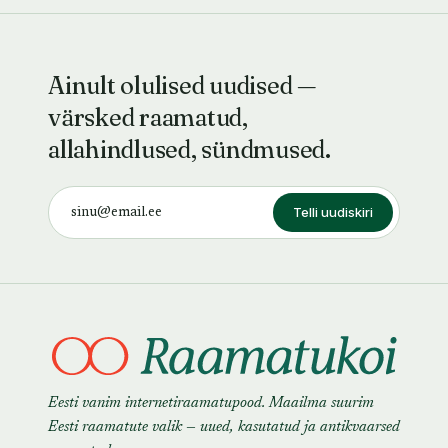
Ainult olulised uudised —
värsked raamatud,
allahindlused, sündmused.
Telli uudiskiri
Eesti vanim internetiraamatupood. Maailma suurim
Eesti raamatute valik — uued, kasutatud ja antikvaarsed