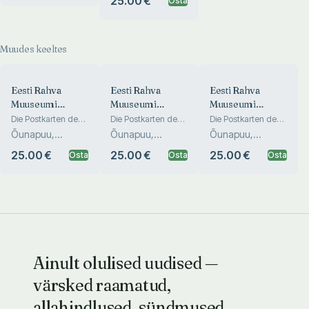
25.00 €
Osta
Эстонского
национального
музея. The Estonian
National Museum in
Muudes keeltes
pictures
Eesti Rahva
Eesti Rahva
Eesti Rahva
Muuseumi
Muuseumi
Muuseumi
pildialbum
pildialbum
pildialbum
Die Postkarten des
Die Postkarten des
Die Postkarten des
Estnischen
Estnischen
Estnischen
Õunapuu,
Õunapuu,
Õunapuu,
Nationalmuseums.
Nationalmuseums.
Nationalmuseums.
Ilomets, Aru
Ilomets, Aru
Ilomets, Aru
Альбом открыток
Альбом открыток
Альбом открыток
25.00 €
25.00 €
25.00 €
Osta
Osta
Osta
Эстонского
Эстонского
Эстонского
национального
национального
национального
музея. The Estonian
музея. The Estonian
музея. The Estonian
National Museum in
National Museum in
National Museum in
pictures
pictures
pictures
Ainult olulised uudised —
värsked raamatud,
allahindlused, sündmused.