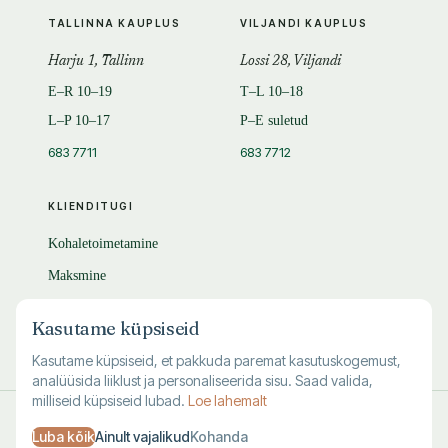
TALLINNA KAUPLUS
VILJANDI KAUPLUS
Harju 1, Tallinn
Lossi 28, Viljandi
E–R 10–19
T–L 10–18
L–P 10–17
P–E suletud
683 7711
683 7712
KLIENDITUGI
Kohaletoimetamine
Maksmine
Tagastamine
Kasutame küpsiseid
KKK
Kasutame küpsiseid, et pakkuda paremat kasutuskogemust,
analüüsida liiklust ja personaliseerida sisu. Saad valida,
milliseid küpsiseid lubad.
Loe lahemalt
© 1995–
2026
Kuutõrvaja OÜ · reg. 10463994
Luba kõik
Ainult vajalikud
Kohanda
·
·
·
Kasutustingimused
Privaatsus
Andmete kustutamine
Küpsised