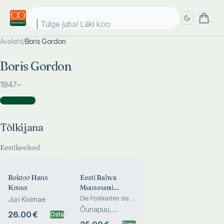
Tulge juba! Läki kool
Avaleht
/
Boris Gordon
Täpsem
Täpsem
Boris Gordon
otsing
otsing
1947
–
Tõlkijana
(
2
)
Tõlkijana
Eestikeelsed
Rektor Hans
Eesti Rahva
Kruus
Muuseumi
pildialbum
Die Postkarten des
Jüri Kivimäe
Estnischen
Õunapuu,
26.00 €
Osta
Nationalmuseums.
Ilomets, Aru
Альбом открыток