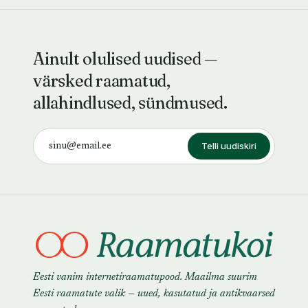
Ainult olulised uudised —
värsked raamatud,
allahindlused, sündmused.
Telli uudiskiri
Eesti vanim internetiraamatupood. Maailma suurim
Eesti raamatute valik — uued, kasutatud ja antikvaarsed