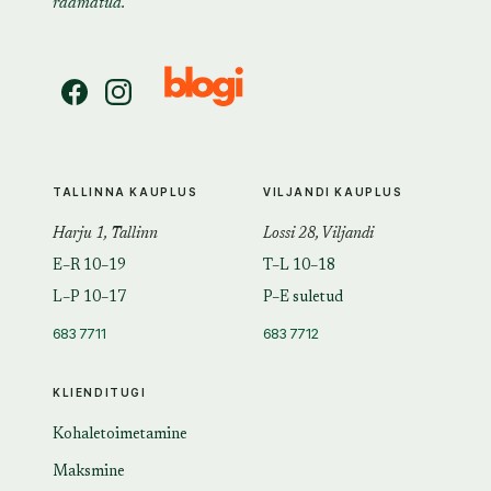
raamatud.
TALLINNA KAUPLUS
VILJANDI KAUPLUS
Harju 1, Tallinn
Lossi 28, Viljandi
E–R 10–19
T–L 10–18
L–P 10–17
P–E suletud
683 7711
683 7712
KLIENDITUGI
Kohaletoimetamine
Maksmine