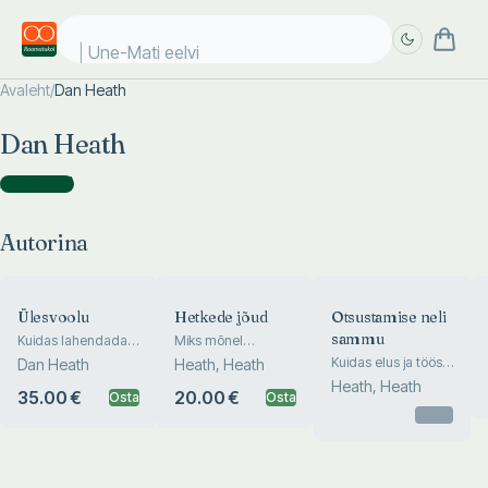
Une-Mati eelvii
Avaleht
/
Dan Heath
Täpsem
Täpsem
Dan Heath
otsing
otsing
Autorina
(
4
)
Autorina
Ülesvoolu
Hetkede jõud
Otsustamise neli
sammu
Kuidas lahendada
Miks mõnel
probleeme enne
kogemusel on
Kuidas elus ja töös
Dan Heath
Heath, Heath
nende tekkimist
ebatavaliselt suur
paremaid otsuseid
Heath, Heath
mõju
35.00 €
20.00 €
Osta
Osta
teha
Otsas