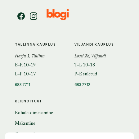
TALLINNA KAUPLUS
VILJANDI KAUPLUS
Harju 1, Tallinn
Lossi 28, Viljandi
E–R 10–19
T–L 10–18
L–P 10–17
P–E suletud
683 7711
683 7712
KLIENDITUGI
Kohaletoimetamine
Maksmine
Tagastamine