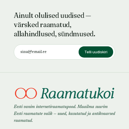
Ainult olulised uudised —
värsked raamatud,
allahindlused, sündmused.
Telli uudiskiri
Eesti vanim internetiraamatupood. Maailma suurim
Eesti raamatute valik — uued, kasutatud ja antikvaarsed
raamatud.