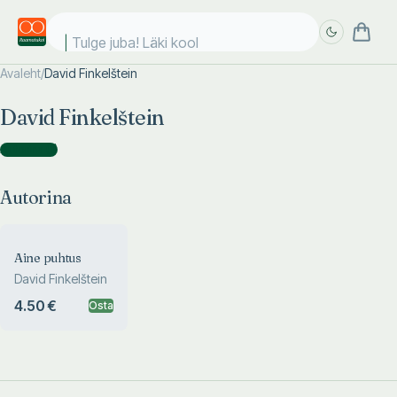
Tulge juba! Läki kooli
Avaleht
/
David Finkelštein
Täpsem
Täpsem
David Finkelštein
otsing
otsing
Autorina
(
1
)
Autorina
Aine puhtus
David Finkelštein
4.50 €
Osta