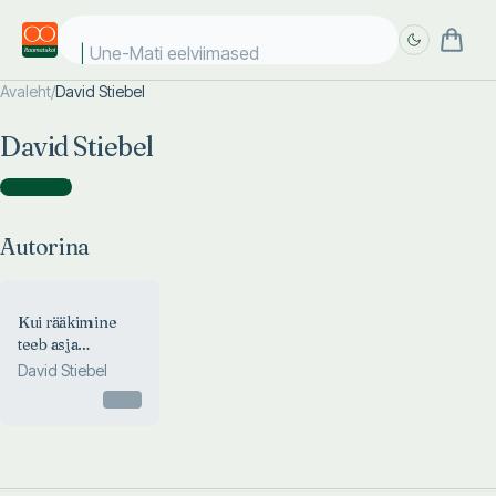
Une-Mati eelviimased
Avaleht
/
David Stiebel
Täpsem
Täpsem
David Stiebel
otsing
otsing
Autorina
(
1
)
Autorina
Kui rääkimine
teeb asja
hullemaks
David Stiebel
Otsas