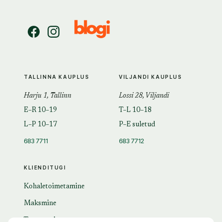
TALLINNA KAUPLUS
VILJANDI KAUPLUS
Harju 1, Tallinn
Lossi 28, Viljandi
E–R 10–19
T–L 10–18
L–P 10–17
P–E suletud
683 7711
683 7712
KLIENDITUGI
Kohaletoimetamine
Maksmine
Tagastamine