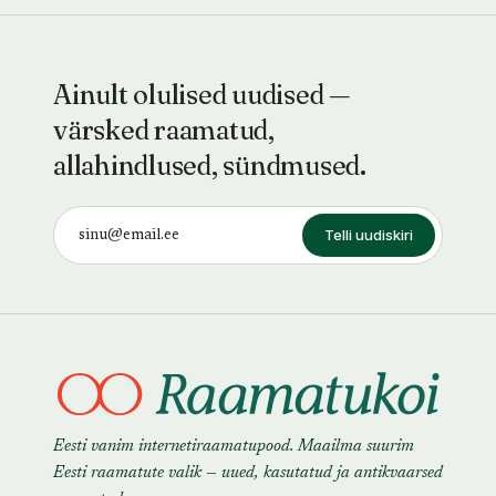
Ainult olulised uudised —
värsked raamatud,
allahindlused, sündmused.
Telli uudiskiri
Eesti vanim internetiraamatupood. Maailma suurim
Eesti raamatute valik — uued, kasutatud ja antikvaarsed