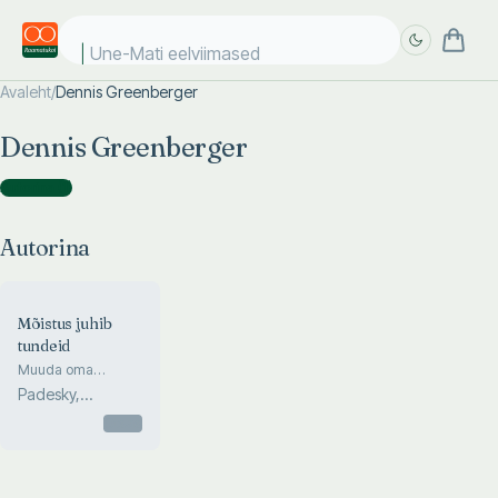
Une-Mati eelviimased k
Avaleht
/
Dennis Greenberger
Täpsem
Täpsem
Dennis Greenberger
otsing
otsing
Autorina
(
1
)
Autorina
Mõistus juhib
tundeid
Muuda oma
enesetunnet,
Padesky,
muutes oma
Greenberger
mõtteviisi
Otsas