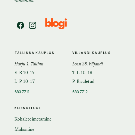
raamatud.
TALLINNA KAUPLUS
VILJANDI KAUPLUS
Harju 1, Tallinn
Lossi 28, Viljandi
E–R 10–19
T–L 10–18
L–P 10–17
P–E suletud
683 7711
683 7712
KLIENDITUGI
Kohaletoimetamine
Maksmine