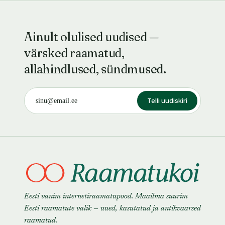
Ainult olulised uudised —
värsked raamatud,
allahindlused, sündmused.
Telli uudiskiri
Eesti vanim internetiraamatupood. Maailma suurim
Eesti raamatute valik — uued, kasutatud ja antikvaarsed
raamatud.