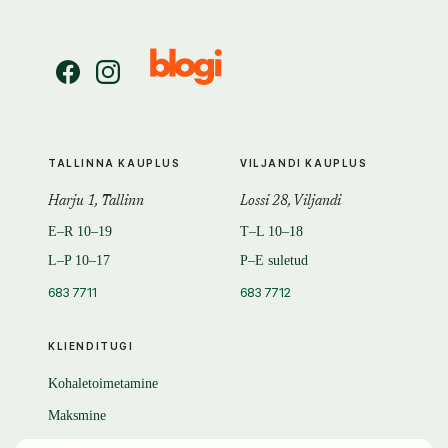
TALLINNA KAUPLUS
VILJANDI KAUPLUS
Harju 1, Tallinn
Lossi 28, Viljandi
E–R 10–19
T–L 10–18
L–P 10–17
P–E suletud
683 7711
683 7712
KLIENDITUGI
Kohaletoimetamine
Maksmine
Tagastamine