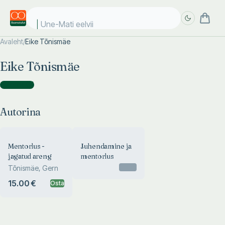
Une-Mati eelviim
Avaleht
/
Eike Tõnismäe
Täpsem
Täpsem
Eike Tõnismäe
otsing
otsing
Autorina
(
2
)
Autorina
Mentorlus -
Juhendamine ja
jagatud areng
mentorlus
Otsas
Tõnismäe, Gern
15.00 €
Osta