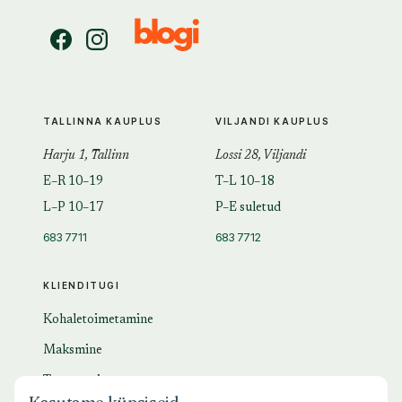
TALLINNA KAUPLUS
VILJANDI KAUPLUS
Harju 1, Tallinn
Lossi 28, Viljandi
E–R 10–19
T–L 10–18
L–P 10–17
P–E suletud
683 7711
683 7712
KLIENDITUGI
Kohaletoimetamine
Maksmine
Tagastamine