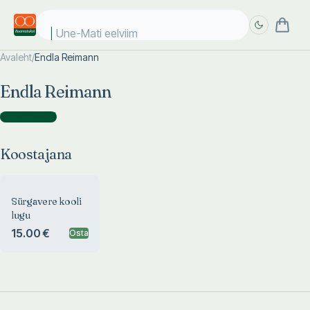
Une-Mati eelviima
Avaleht
/
Endla Reimann
Täpsem
Täpsem
Endla Reimann
otsing
otsing
Koostajana
(
1
)
Koostajana
Sürgavere kooli
lugu
15.00 €
Osta