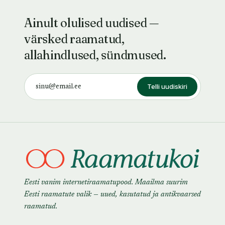
Ainult olulised uudised —
värsked raamatud,
allahindlused, sündmused.
Telli uudiskiri
Eesti vanim internetiraamatupood. Maailma suurim
Eesti raamatute valik — uued, kasutatud ja antikvaarsed
raamatud.