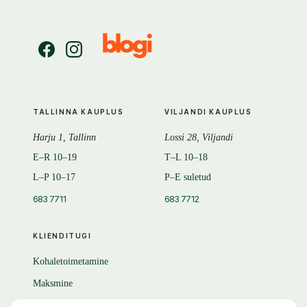
TALLINNA KAUPLUS
VILJANDI KAUPLUS
Harju 1, Tallinn
Lossi 28, Viljandi
E–R 10–19
T–L 10–18
L–P 10–17
P–E suletud
683 7711
683 7712
KLIENDITUGI
Kohaletoimetamine
Maksmine
Tagastamine