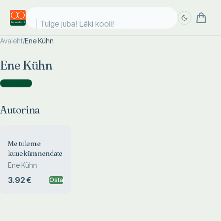
Tulge juba! Läki kooli!
Avaleht
/
Ene Kühn
Täpsem
Täpsem
Ene Kühn
otsing
otsing
Autorina
(
1
)
Autorina
Me tuleme
kuuekümnendatest...
Ene Kühn
3.92 €
Osta