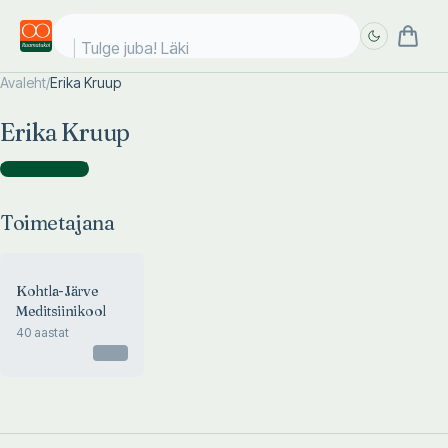
Tulge juba! Läki k
Avaleht
/
Erika Kruup
Täpsem
Täpsem
Erika Kruup
otsing
otsing
Toimetajana
(
1
)
Toimetajana
Kohtla-Järve
Meditsiinikool
40 aastat
Otsas