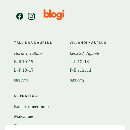
TALLINNA KAUPLUS
VILJANDI KAUPLUS
Harju 1, Tallinn
Lossi 28, Viljandi
E–R 10–19
T–L 10–18
L–P 10–17
P–E suletud
683 7711
683 7712
KLIENDITUGI
Kohaletoimetamine
Maksmine
Tagastamine