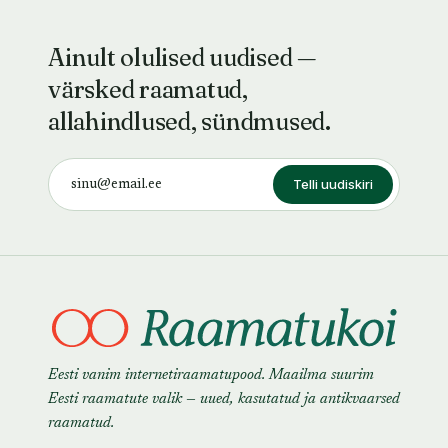
Ainult olulised uudised —
värsked raamatud,
allahindlused, sündmused.
Telli uudiskiri
Eesti vanim internetiraamatupood. Maailma suurim
Eesti raamatute valik — uued, kasutatud ja antikvaarsed
raamatud.