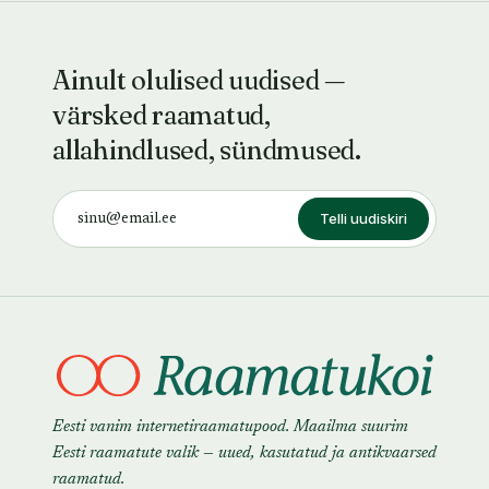
Ainult olulised uudised —
värsked raamatud,
allahindlused, sündmused.
Telli uudiskiri
Eesti vanim internetiraamatupood. Maailma suurim
Eesti raamatute valik — uued, kasutatud ja antikvaarsed
raamatud.