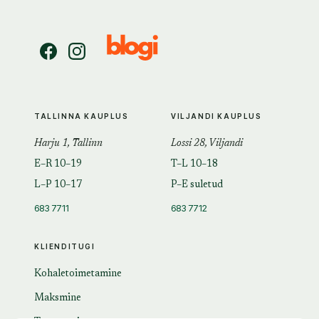
TALLINNA KAUPLUS
VILJANDI KAUPLUS
Harju 1, Tallinn
Lossi 28, Viljandi
E–R 10–19
T–L 10–18
L–P 10–17
P–E suletud
683 7711
683 7712
KLIENDITUGI
Kohaletoimetamine
Maksmine