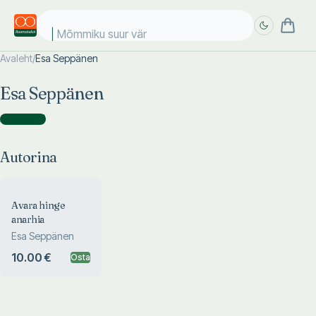
Mõmmiku suur värv
Avaleht
/
Esa Seppänen
Täpsem
Täpsem
Esa Seppänen
otsing
otsing
Autorina
(
1
)
Autorina
Avara hinge
anarhia
Esa Seppänen
10.00 €
Osta