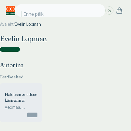
Enne päikes
Avaleht
/
Evelin Lopman
Täpsem
Täpsem
Evelin Lopman
otsing
otsing
Autorina
(
2
)
Autorina
Eestikeelsed
Haldusmenetluse
käsiraamat
Aedmaa,
Lopman, Parrest,
Otsas
Pilving, Vene