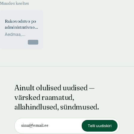
Muudes keeltes
Rukovodstvo po
administrativnomu
proizvodstvu
Aedmaa,
Lopman, Parrest
Otsas
Ainult olulised uudised —
värsked raamatud,
allahindlused, sündmused.
Telli uudiskiri